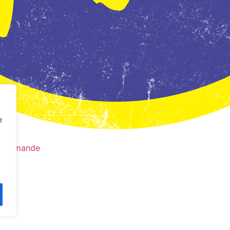
e
a commande