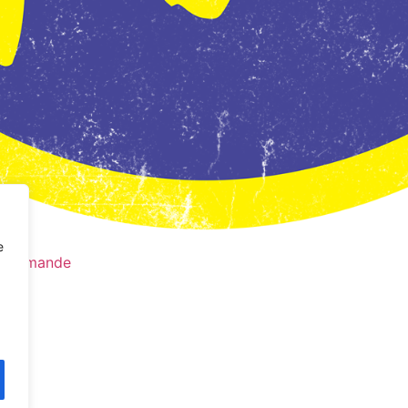
e
a commande