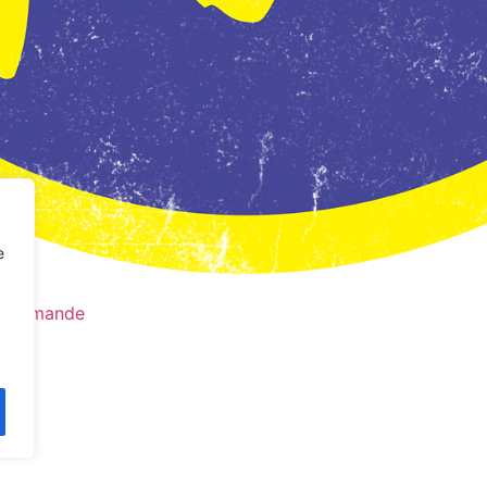
e
a commande